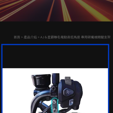
首頁
>
產品介紹
> AJ＆星爵聯名電動高低馬達 專用碳纖維開關支架