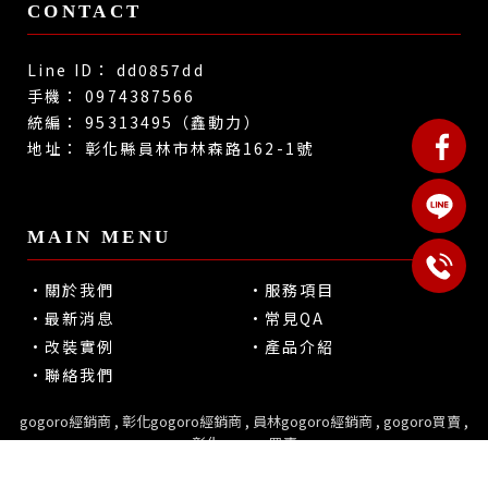
dd0857dd
0974387566
95313495（鑫動力）
彰化縣員林市林森路162-1號
關於我們
服務項目
最新消息
常見QA
改裝實例
產品介紹
聯絡我們
gogoro經銷商
彰化gogoro經銷商
員林gogoro經銷商
gogoro買賣
彰化gogoro買賣