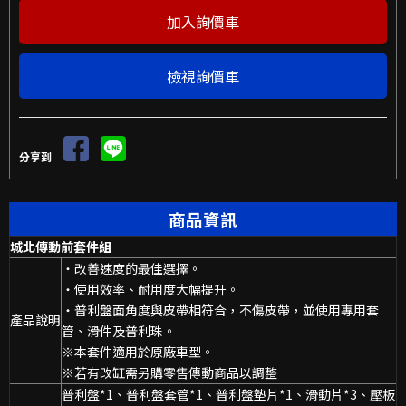
檢視詢價車
分享到
商品資訊
城北傳動前套件組
‧改善速度的最佳選擇。
‧使用效率、耐用度大幅提升。
‧普利盤面角度與皮帶相符合，不傷皮帶，並使用專用套
產品說明
管、滑件及普利珠。
※本套件適用於原廠車型。
※若有改缸需另購零售傳動商品以調整
普利盤*1、普利盤套管*1、普利盤墊片*1、滑動片*3、壓板