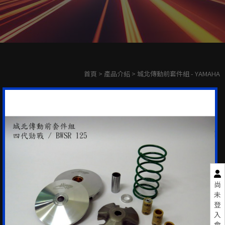
首頁
>
產品介紹
> 城北傳動前套件組 - YAMAHA
尚
未
登
入
會