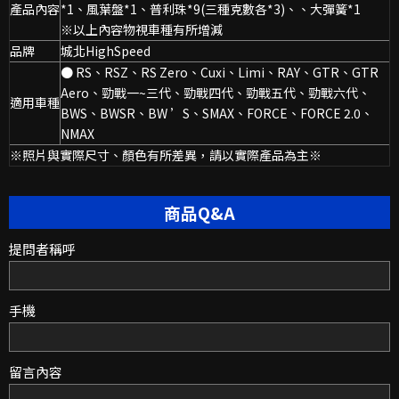
產品內容
*1、風葉盤*1、普利珠*9(三種克數各*3)、、大彈簧*1
※以上內容物視車種有所增減
品牌
城北HighSpeed
● RS、RSZ、RS Zero、Cuxi、Limi、RAY、GTR、GTR
Aero、勁戰一~三代、勁戰四代、勁戰五代、勁戰六代、
適用車種
BWS、BWSR、BW ’S、SMAX、FORCE、FORCE 2.0、
NMAX
※照片與實際尺寸、顏色有所差異，請以實際產品為主※
商品Q&A
提問者稱呼
手機
留言內容