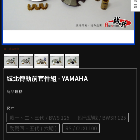
員
商品圖像
城北傳動前套件組 - YAMAHA
商品規格
尺寸
戰一、二、三代 / BWS 125
四代勁戰 / BWSR 125
勁戰四、五代 ( 六期 )
RS / CUXI 100