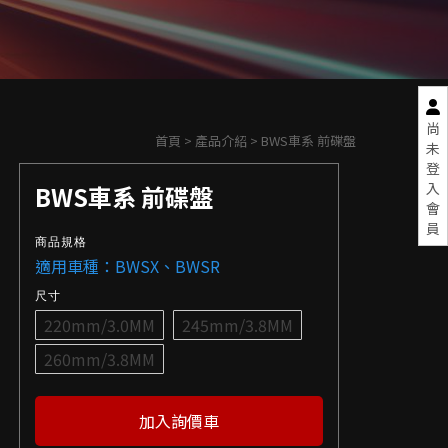
尚
首頁
>
產品介紹
> BWS車系 前碟盤
未
登
入
BWS車系 前碟盤
會
員
商品規格
適用車種：BWSX、BWSR
尺寸
220mm/3.0MM
245mm/3.8MM
260mm/3.8MM