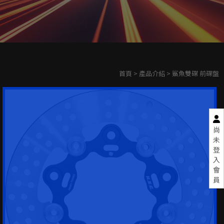
首頁
>
產品介紹
> 鯊魚雙碟 前碟盤
尚
未
登
入
會
員