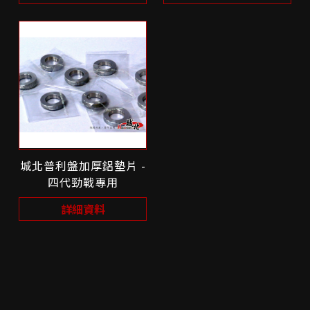
城北普利盤加厚鋁墊片 -
四代勁戰專用
詳細資料