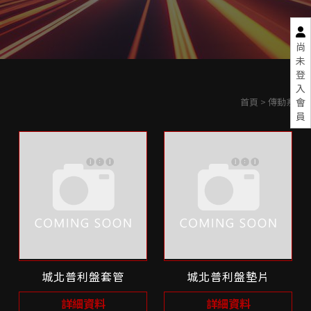
尚
未
登
入
首頁
> 傳動系統
會
員
城北普利盤套管
城北普利盤墊片
詳細資料
詳細資料