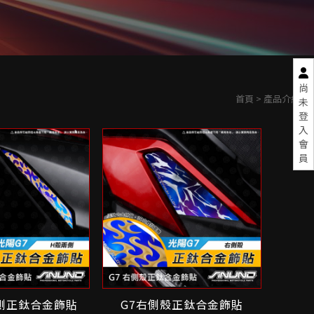
尚
首頁
> 產品介紹
未
登
入
會
員
兩側正鈦合金飾貼
G7右側殼正鈦合金飾貼