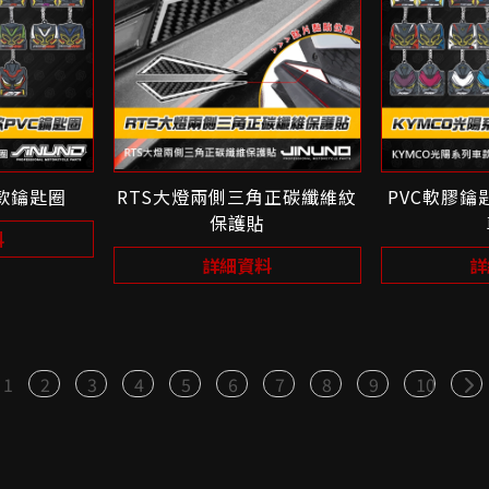
車款鑰匙圈
RTS大燈兩側三角正碳纖維紋
PVC軟膠鑰
保護貼
料
詳細資料
詳
1
2
3
4
5
6
7
8
9
10