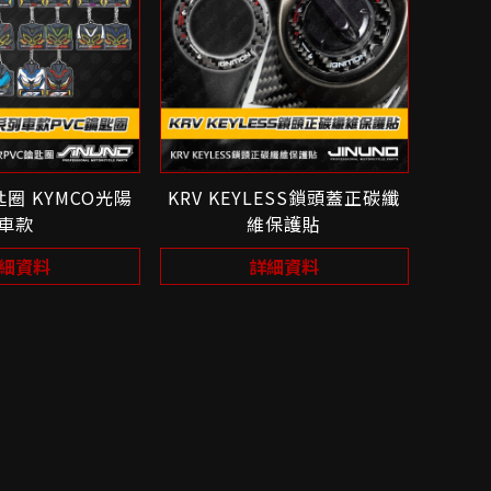
匙圈 KYMCO光陽
KRV KEYLESS鎖頭蓋正碳纖
車款
維保護貼
細資料
詳細資料